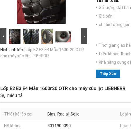
Thanh toán:
Số lượng đặt hàng
Giá bán:
chi tiết đóng gói:
Thời gian giao hà
Hình ảnh lớn :
Lốp E2 E3 E4 Mẫu 1600r20 OTR
Điều khoản thanh
cho máy xúc lật LIEBHERR
Khả năng cung c
Tiếp Xúc
Lốp E2 E3 E4 Mẫu 1600r20 OTR cho máy xúc lật LIEBHERR
Sự miêu tả
Thiết kế lốp xe:
Bias, Radial, Solid
Loại h
HS không:
4011909090
họa ti