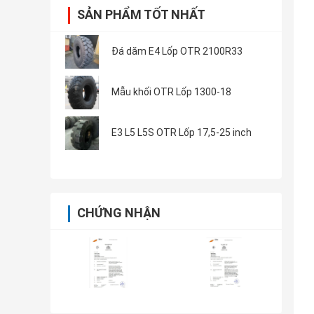
SẢN PHẨM TỐT NHẤT
Đá dăm E4 Lốp OTR 2100R33
Mẫu khối OTR Lốp 1300-18
E3 L5 L5S OTR Lốp 17,5-25 inch
CHỨNG NHẬN