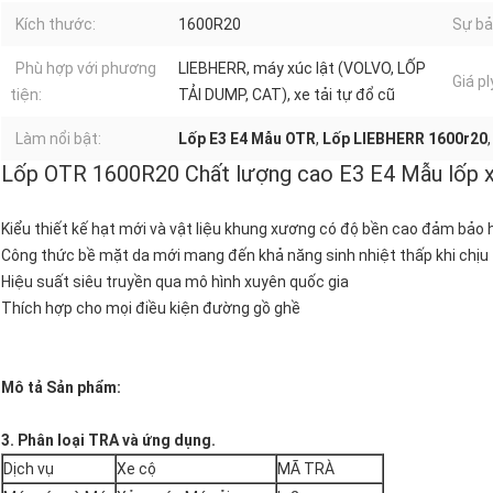
Kích thước:
1600R20
Sự bả
Phù hợp với phương
LIEBHERR, máy xúc lật (VOLVO, LỐP
Giá pl
tiện:
TẢI DUMP, CAT), xe tải tự đổ cũ
Làm nổi bật:
Lốp E3 E4 Mẫu OTR
,
Lốp LIEBHERR 1600r20
Lốp OTR 1600R20 Chất lượng cao E3 E4 Mẫu lốp 
Kiểu thiết kế hạt mới và vật liệu khung xương có độ bền cao đảm bảo h
Công thức bề mặt da mới mang đến khả năng sinh nhiệt thấp khi chịu 
Hiệu suất siêu truyền qua mô hình xuyên quốc gia
Thích hợp cho mọi điều kiện đường gồ ghề
Mô tả Sản phẩm:
3. Phân loại TRA và ứng dụng.
Dịch vụ
Xe cộ
MÃ TRÀ