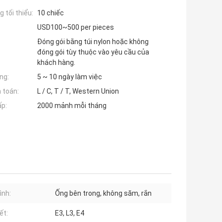
 tối thiểu:
10 chiếc
USD100~500 per pieces
Đóng gói bằng túi nylon hoặc không
đóng gói tùy thuộc vào yêu cầu của
khách hàng.
ng:
5 ~ 10 ngày làm việc
 toán:
L / C, T / T, Western Union
ấp:
2000 mảnh mỗi tháng
ình:
Ống bên trong, không săm, rắn
ết:
E3, L3, E4