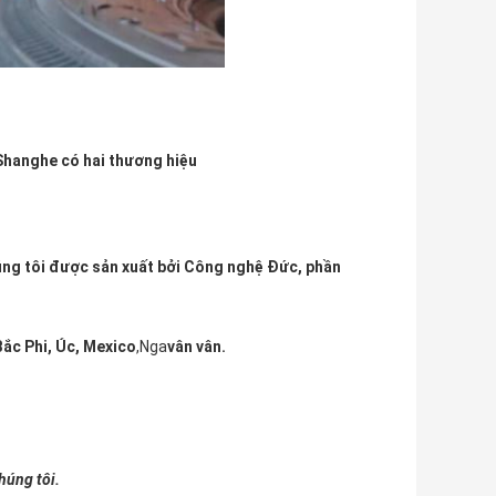
Shanghe
có hai thương hiệu
úng tôi được sản xuất bởi
Công nghệ Đức,
phần
ắc Phi, Úc, Mexico
,Nga
vân vân.
húng tôi.