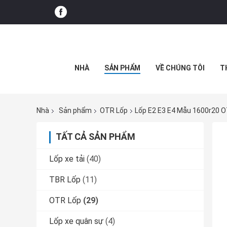
NHÀ
SẢN PHẨM
VỀ CHÚNG TÔI
T
Nhà
Sản phẩm
OTR Lốp
Lốp E2 E3 E4 Mẫu 1600r20 
TẤT CẢ SẢN PHẨM
Lốp xe tải
(40)
TBR Lốp
(11)
OTR Lốp
(29)
Lốp xe quân sự
(4)