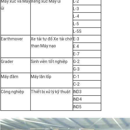
Máy xúc và Máy
Xẻng xúc Máy ủi
L-2
ủi
L-3
L-4
L-5
L-5S
Earthmover
Xe tải tự đổ Xe tải chở
E-3
than Máy nạo
E 4
E-7
Grader
Sinh viên tốt nghiệp
G-2
G-3
Máy đầm
Máy lăn lốp
C-1
C-2
Công nghiệp
Thiết bị xử lý kỹ thuật
IND3
IND4
IND5