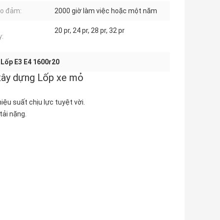
o đảm:
2000 giờ làm việc hoặc một năm
20 pr, 24 pr, 28 pr, 32 pr
y:
,
Lốp E3 E4 1600r20
xây dựng Lốp xe mỏ
iệu suất chịu lực tuyệt vời.
tải nặng.