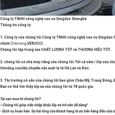
Công ty TNHH công nghệ cao su Qingdao Shanghe
Thông tin công ty:
1. Công ty của chúng tôi
Công ty TNHH công nghệ cao su Qingdao 
chính:
Chilutong
,
VERUCCI
.
Chúng tôi tập trung vào CHẤT LƯỢNG TỐT và THƯƠNG HIỆU TỐT.
2. chúng tôi có nhà máy riêng của chúng tôi.Tất cả săm / lốp của ch
lớn
nâng cao
dây chuyền sản xuất là từ
Hà Lan và Đức
.
3. Thị trường có sẵn của chúng tôi bao gồm
Châu Mỹ, Trung Đông, B
Bạn có thể tìm thấy lốp xe của chúng tôi từ
78 quốc gia.
Tại sao mua từ chúng tôi?
--Chúng tôi giúp việc nhập khẩu lốp xe trở nên dễ dàng!
- Dịch vụ hoàn hảo: Sự hài lòng của khách hàng là ưu tiên hàng đầu của c