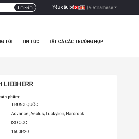
Yêu cầu báo giá
|
Vietnamese
Tìm kiếm
NG TÔI
TIN TỨC
TẤT CẢ CÁC TRƯỜNG HỢP
ật LIEBHERR
 sản phẩm:
TRUNG QUỐC
Advance ,Aeolus, Luckylion, Hardrock
ISO,CCC
1600R20