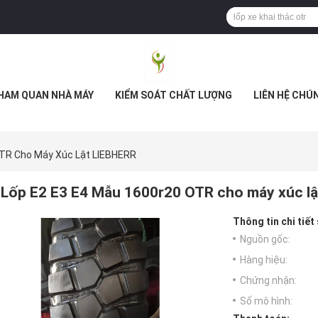
HAM QUAN NHÀ MÁY
KIỂM SOÁT CHẤT LƯỢNG
LIÊN HỆ CHÚ
OTR Cho Máy Xúc Lật LIEBHERR
Lốp E2 E3 E4 Mẫu 1600r20 OTR cho máy xúc l
Thông tin chi tiết
Nguồn gốc:
Hàng hiệu:
Chứng nhận:
Số mô hình: