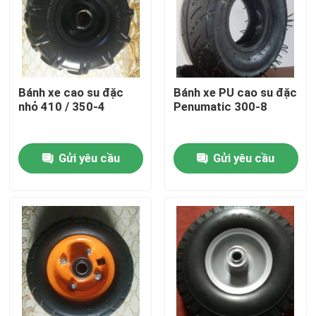
Tham quan nhà máy
Kiểm soát chất lượng
Bánh xe cao su đặc
Bánh xe PU cao su đặc
nhỏ 410 / 350-4
Penumatic 300-8
Liên hệ chúng tôi
Gửi yêu cầu
Gửi yêu cầu
Tin tức
Tất cả các trường hợp
Lốp xe tải
TBR Lốp